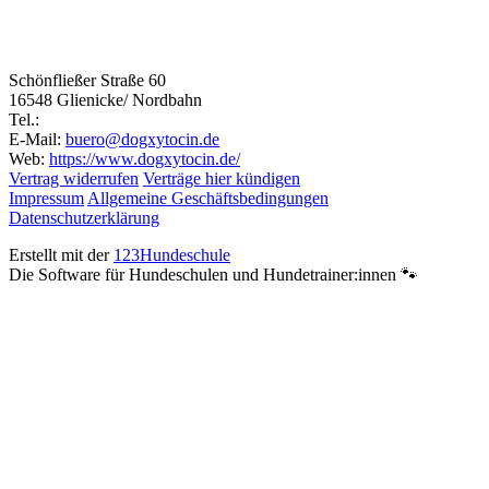
Schönfließer Straße 60
16548 Glienicke/ Nordbahn
Tel.:
E-Mail:
buero@dogxytocin.de
Web:
https://www.dogxytocin.de/
Vertrag widerrufen
Verträge hier kündigen
Impressum
Allgemeine Geschäftsbedingungen
Datenschutzerklärung
Erstellt mit der
123Hundeschule
Die Software für Hundeschulen und Hundetrainer:innen 🐾