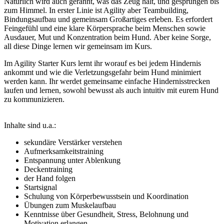
Natürlich wird auch gerannt, was das Zeug hält, und gesprungen bis
zum Himmel. In erster Linie ist Agility aber Teambuilding,
Bindungsaufbau und gemeinsam Großartiges erleben. Es erfordert
Feingefühl und eine klare Körpersprache beim Menschen sowie
Ausdauer, Mut und Konzentration beim Hund. Aber keine Sorge,
all diese Dinge lernen wir gemeinsam im Kurs.
Im Agility Starter Kurs lernt ihr worauf es bei jedem Hindernis
ankommt und wie die Verletzungsgefahr beim Hund minimiert
werden kann. Ihr werdet gemeinsame einfache Hindernisstrecken
laufen und lernen, sowohl bewusst als auch intuitiv mit eurem Hund
zu kommunizieren.
Inhalte sind u.a.:
sekundäre Verstärker verstehen
Aufmerksamkeitstraining
Entspannung unter Ablenkung
Deckentraining
der Hand folgen
Startsignal
Schulung von Körperbewusstsein und Koordination
Übungen zum Muskelaufbau
Kenntnisse über Gesundheit, Stress, Belohnung und
Motivation erlangen