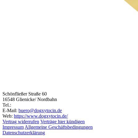
Schönfließer Straße 60
16548 Glienicke/ Nordbahn
Tel.:
E-Mail:
buero@dogxytocin.de
Web:
https://www.dogxytocin.de/
Vertrag widerrufen
Verträge hier kündigen
Impressum
Allgemeine Geschäftsbedingungen
Datenschutzerklärung