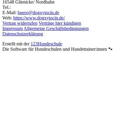
16548 Glienicke/ Nordbahn
Tel.:
E-Mail:
buero@dogxytocin.de
Web:
https://www.dogxytocin.de/
Vertrag widerrufen
Verträge hier kündigen
Impressum
Allgemeine Geschäftsbedingungen
Datenschutzerklärung
Erstellt mit der
123Hundeschule
Die Software für Hundeschulen und Hundetrainer:innen 🐾